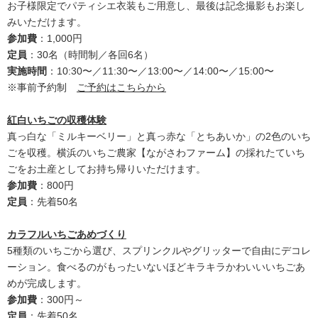
お子様限定でパティシエ衣装もご用意し、最後は記念撮影もお楽し
みいただけます。
参加費
：1,000円
定員
：30名（時間制／各回6名）
実施時間
：10:30〜／11:30〜／13:00〜／14:00〜／15:00〜
※事前予約制
ご予約はこちらから
紅白いちごの収穫体験
真っ白な「ミルキーベリー」と真っ赤な「とちあいか」の2色のいち
ごを収穫。横浜のいちご農家【ながさわファーム】の採れたていち
ごをお土産としてお持ち帰りいただけます。
参加費
：800円
定員
：先着50名
カラフルいちごあめづくり
5種類のいちごから選び、スプリンクルやグリッターで自由にデコレ
ーション。食べるのがもったいないほどキラキラかわいいいちごあ
めが完成します。
参加費
：300円～
定員
：先着50名