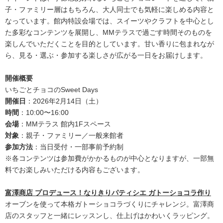
子・ファミリー層はもちろん、大人同士でも気軽に楽しめる内容と
なっています。館内特設会場では、スイーツやクラフトを中心とし
た多彩なコンテンツを展開し、MMテラスで過ごす時間そのものを
楽しんでいただくことを目的としています。甘い香りに包まれなが
ら、見る・選ぶ・参加する楽しさが広がる一日をお届けします。
開催概要
いちごとチョコのSweet Days
開催日
：2026年2月14日（土）
時間
：10:00〜16:00
会場
：MMテラス 館内1Fスペース
対象
：親子・ファミリー／一般来館者
参加方法
：当日受付・一部事前予約制
※各コンテンツは参加費がかかるものが中心となりますが、一部無
料でお楽しみいただける内容もございます。
富澤商店 プロデュース！なりきりパティシエ ガトーショコラ作り
オーブンを使って本格ガトーショコラづくりにチャレンジ。富澤商
店のスタッフと一緒にレッスンし、仕上げはかわいくラッピング。