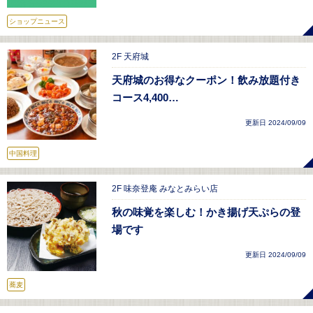
ショップニュース
2F 天府城
天府城のお得なクーポン！飲み放題付き
コース4,400…
更新日 2024/09/09
中国料理
2F 味奈登庵 みなとみらい店
秋の味覚を楽しむ！かき揚げ天ぷらの登
場です
更新日 2024/09/09
蕎麦