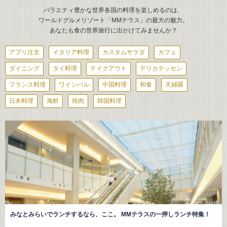
バラエティ豊かな世界各国の料理を楽しめるのは、
ワールドグルメリゾート「MMテラス」の最大の魅力。
あなたも食の世界旅行に出かけてみませんか？
アプリ注文
イタリア料理
カスタムサラダ
カフェ
ダイニング
タイ料理
テイクアウト
デリカテッセン
フランス料理
ワインバル
中国料理
和食
天婦羅
日本料理
海鮮
焼肉
韓国料理
みなとみらいでランチするなら、ここ。 MMテラスの一押しランチ特集！