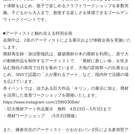
ト体験をはじめ、親子で楽しめるクラフトワークショップを多数実
施。子どもから大人まで、創造する楽しさを体感できるゴールデン
ウィークイベントです。
■アーティストと触れ合える特別企画
会期中は、2名のアーティストによる展示および体験企画を実施いた
します。
廃材再生師・加治聖哉氏は、建築廃材や木の廃材を利用し、原寸大
の動物作品を制作するアーティストで、「廃材に新しい命」を吹き
込む独自の表現で注目を集めています。大地の芸術祭への出展をは
じめ、SNSで話題の「人が乗れるアート」など、国内外で活躍の場
を広げています。
本イベントでは、迫力ある巨大作品「キリン」の展示に加え、廃材
を活用した造形ワークショップを開催いたします。
https://www.instagram.com/19960308sk/
・巨大廃材アート作品展示 無料 4月23日～5月3日まで
・廃材ワークショップ （5月3日開催）
また、鎌倉在住のアーティスト・かおかおパンダ氏による参加型ア