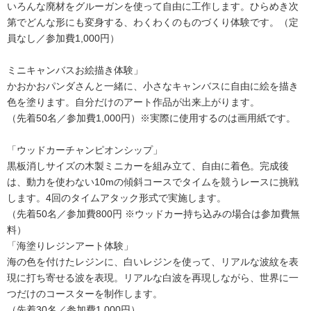
いろんな廃材をグルーガンを使って自由に工作します。ひらめき次
第でどんな形にも変身する、わくわくのものづくり体験です。（定
員なし／参加費1,000円）
ミニキャンバスお絵描き体験」
かおかおパンダさんと一緒に、小さなキャンバスに自由に絵を描き
色を塗ります。自分だけのアート作品が出来上がります。
（先着50名／参加費1,000円）※実際に使用するのは画用紙です。
「ウッドカーチャンピオンシップ」
黒板消しサイズの木製ミニカーを組み立て、自由に着色。完成後
は、動力を使わない10mの傾斜コースでタイムを競うレースに挑戦
します。4回のタイムアタック形式で実施します。
（先着50名／参加費800円 ※ウッドカー持ち込みの場合は参加費無
料）
「海塗りレジンアート体験」
海の色を付けたレジンに、白いレジンを使って、リアルな波紋を表
現に打ち寄せる波を表現。リアルな白波を再現しながら、世界に一
つだけのコースターを制作します。
（先着30名／参加費1,000円）