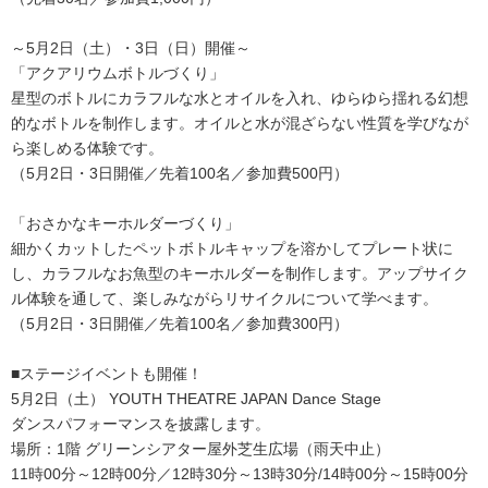
～5月2日（土）・3日（日）開催～
「アクアリウムボトルづくり」
星型のボトルにカラフルな水とオイルを入れ、ゆらゆら揺れる幻想
的なボトルを制作します。オイルと水が混ざらない性質を学びなが
ら楽しめる体験です。
（5月2日・3日開催／先着100名／参加費500円）
「おさかなキーホルダーづくり」
細かくカットしたペットボトルキャップを溶かしてプレート状に
し、カラフルなお魚型のキーホルダーを制作します。アップサイク
ル体験を通して、楽しみながらリサイクルについて学べます。
（5月2日・3日開催／先着100名／参加費300円）
■ステージイベントも開催！
5月2日（土） YOUTH THEATRE JAPAN Dance Stage
ダンスパフォーマンスを披露します。
場所：1階 グリーンシアター屋外芝生広場（雨天中止）
11時00分～12時00分／12時30分～13時30分/14時00分～15時00分