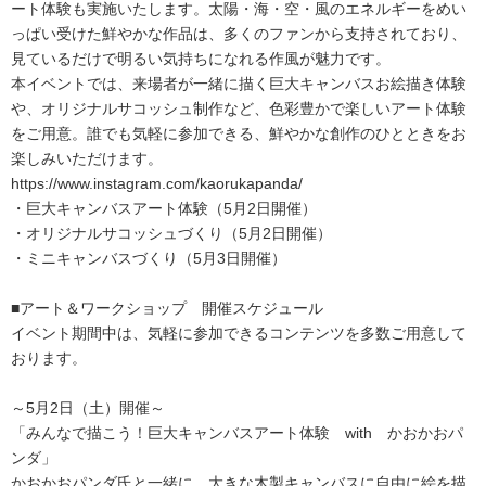
ート体験も実施いたします。太陽・海・空・風のエネルギーをめい
っぱい受けた鮮やかな作品は、多くのファンから支持されており、
見ているだけで明るい気持ちになれる作風が魅力です。
本イベントでは、来場者が一緒に描く巨大キャンバスお絵描き体験
や、オリジナルサコッシュ制作など、色彩豊かで楽しいアート体験
をご用意。誰でも気軽に参加できる、鮮やかな創作のひとときをお
楽しみいただけます。
https://www.instagram.com/kaorukapanda/
・巨大キャンバスアート体験（5月2日開催）
・オリジナルサコッシュづくり（5月2日開催）
・ミニキャンバスづくり（5月3日開催）
■アート＆ワークショップ 開催スケジュール
イベント期間中は、気軽に参加できるコンテンツを多数ご用意して
おります。
～5月2日（土）開催～
「みんなで描こう！巨大キャンバスアート体験 with かおかおパ
ンダ」
かおかおパンダ氏と一緒に、大きな木製キャンバスに自由に絵を描